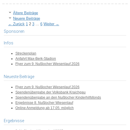
Ältere Beiträge
Neuere Beiträge
Seite
Seite
Seite
Seite
←
Zurück
1
2
3
…
6
Weiter
→
Sponsoren
Infos
Streckenplan
Anfahrt Max-Berk-Stadion
Flyer zum 9. Nußlocher Wiesenlauf 2026
Neueste Beiträge
Flyer zum 9. Nußlocher Wiesenlauf 2026
Spendenübergabe der Volksbank Kraichgau
Spendenübergabe an den Nußlocher Kinderhilfsfonds
Ergebnisse 8. Nußlocher Wiesenlauf
Online Anmeldung ab 17.05. möglich
Ergebnisse