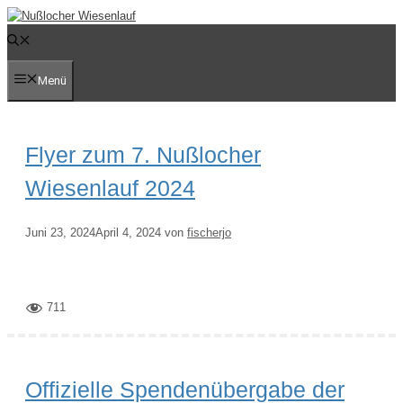
Zum
Inhalt
springen
Menü
Flyer zum 7. Nußlocher
Wiesenlauf 2024
Juni 23, 2024
April 4, 2024
von
fischerjo
711
Offizielle Spendenübergabe der