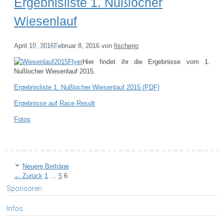
Ergebnisliste 1. Nußlocher
Wiesenlauf
April 19, 2016
Februar 8, 2016
von
fischerjo
Hier findet ihr die Ergebnisse vom 1.
Nußlocher Wiesenlauf 2015.
Ergebnisliste 1. Nußlocher Wiesenlauf 2015 (PDF)
Ergebnisse auf Race Result
Fotos
Neuere Beiträge
Seite
Seite
Seite
←
Zurück
1
…
5
6
Sponsoren
Infos